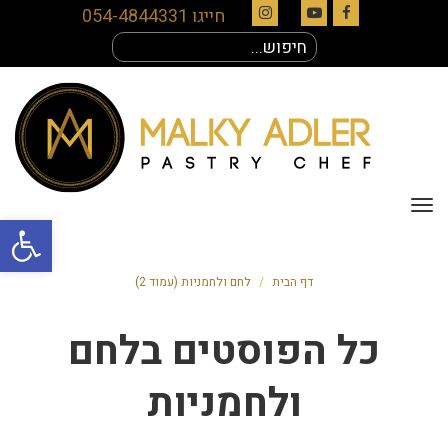
חייגו 054-4844331
Instagram
YouTube
Facebook
חיפוש
עבור:
תפריט
פתח סרגל
דף הבית
/
לחם ולחמניות (עמוד 2)
כל הפוסטים ב
לחם
ולחמניות