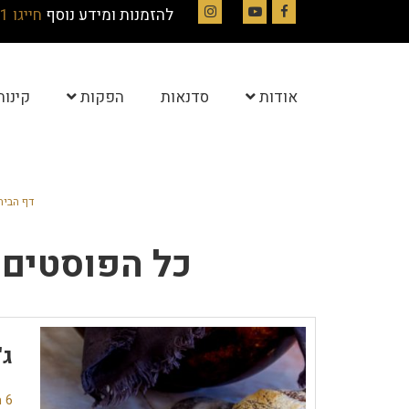
להזמנות ומידע נוסף
חייגו 054-4844331
Instagram
YouTube
Facebook
אודות
סדנאות
הפקות
קינוח
דף הבית
כל הפוסטים 
ג'
6 תגובות