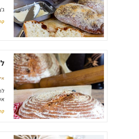
ג'
קר
לח
אין
לח
אפ
קר