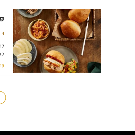
פר
4 תגובות
לח
לא
קר
1