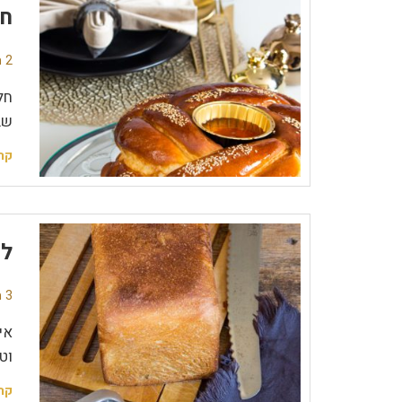
חל
2 תגובות
חל
שב
קר
לח
3 תגובות
וט
קר