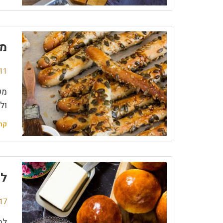
מק
11 תגובו
מק
ול
קר
לח
17 תגובו
לח