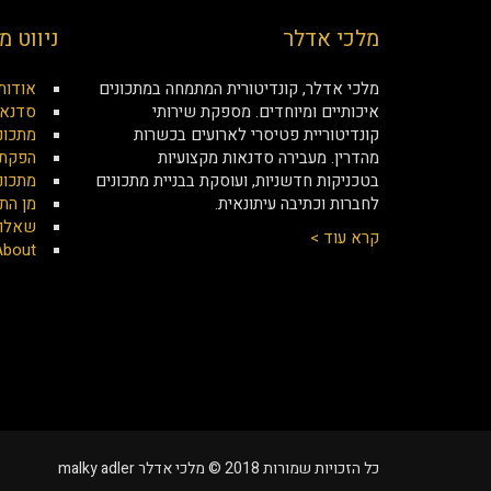
מלכי אדלר
ניווט מ
מלכי אדלר, קונדיטורית המתמחה במתכונים
אודות
איכותיים ומיוחדים. מספקת שירותי
סדנאו
קונדיטוריית פטיסרי לארועים בכשרות
מתכונ
מהדרין. מעבירה סדנאות מקצועיות
הפקת 
בטכניקות חדשניות, ועוסקת בבניית מתכונים
מתכונ
לחברות וכתיבה עיתונאית.
מן הת
שאלות
קרא עוד >
About
כל הזכויות שמורות 2018 © מלכי אדלר malky adler