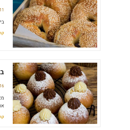
11 תגובו
בי
קר
בר
16 תגובו
מא
או
קר