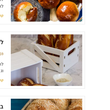
לא
קר
לח
59 תגובו
לח
וג
קר
בי