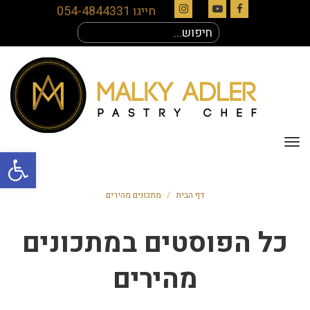
חייגו 054-4844331
Instagram
YouTube
Facebook
חיפוש
עבור:
תפריט
פתח סרגל
דף הבית
/
מתכונים מהירים
כל הפוסטים ב
מתכונים
מהירים