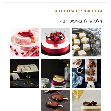
עקבו אחריי באינסטגרם
מלכי אדלר באינסטגרם >