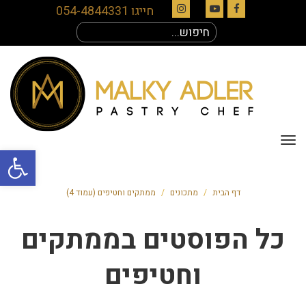
חייגו 054-4844331
Instagram
YouTube
Facebook
חיפוש
עבור:
תפריט
פתח סרגל
דף הבית
/
מתכונים
/
ממתקים וחטיפים (עמוד 4)
כל הפוסטים ב
ממתקים
וחטיפים