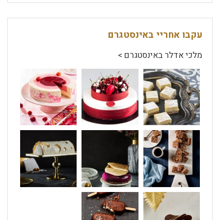
עקבו אחריי באינסטגרם
מלכי אדלר באינסטגרם >