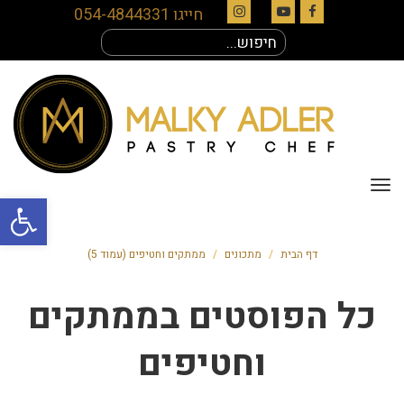
חייגו 054-4844331
Instagram
YouTube
Facebook
חיפוש
עבור:
תפריט
פתח סרגל
דף הבית
/
מתכונים
/
ממתקים וחטיפים (עמוד 5)
כל הפוסטים ב
ממתקים
וחטיפים