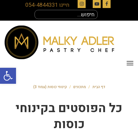
חייגו 054-4844331
Instagram
YouTube
Facebook
חיפוש
עבור:
תפריט
פתח סרגל
דף הבית
/
מתכונים
/
קינוחי כוסות (עמוד 3)
כל הפוסטים ב
קינוחי
כוסות