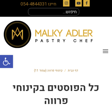
חייגו 054-4844331
Instagram
YouTube
Facebook
חיפוש
עבור:
תפריט
פתח סרגל
דף הבית
/
קינוחי פרווה (עמוד 11)
כל הפוסטים ב
קינוחי
פרווה