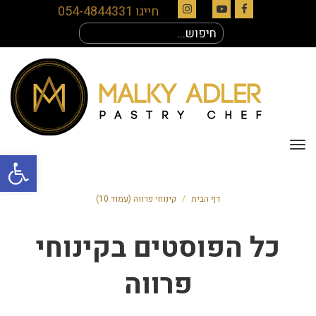
חייגו 054-4844331
Instagram
YouTube
Facebook
חיפוש
עבור:
תפריט
פתח סרגל
דף הבית
/
קינוחי פרווה (עמוד 10)
כל הפוסטים ב
קינוחי
פרווה