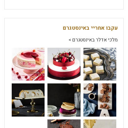
עקבו אחריי באינסטגרם
מלכי אדלר באינסטגרם >