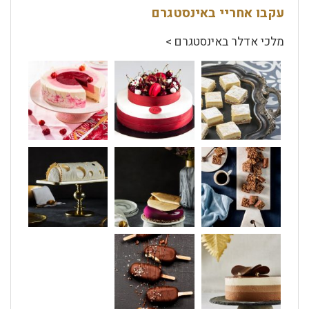
עקבו אחריי באינסטגרם
מלכי אדלר באינסטגרם >