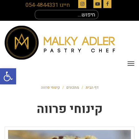
חייגו 054-4844331
Instagram
YouTube
Facebook
חיפוש
עבור:
תפריט
פתח סרגל
דף הבית
/
מתכונים
/
קינוחי פרווה
קינוחי פרווה