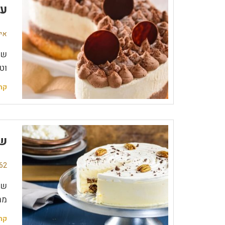
עו
אין
שי
וט
קר
שו
62 תגובו
שו
מר
קר