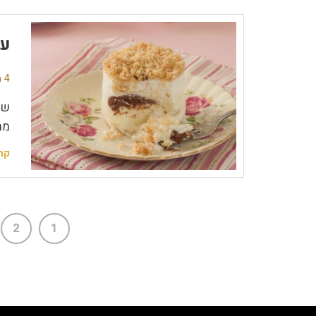
עו
4 תגובות
מת
קר
2
1