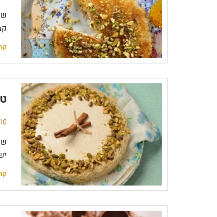
שי
קב
קר
טא
10 תגובו
שי
יש
קר