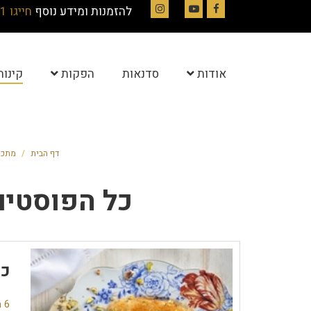
להזמנות ומידע נוסף
חייגו 054-4844331
Instagram
YouTube
Facebook
אודות
סדנאות
הפקות
קינוח
דף הבית
/
מתכו
כל הפוסטים
כנ
6 תגובות