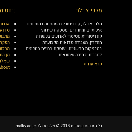
מלכי אדלר
ניווט מ
מלכי אדלר, קונדיטורית המתמחה במתכונים
אודות
איכותיים ומיוחדים. מספקת שירותי
סדנאו
קונדיטוריית פטיסרי לארועים בכשרות
מתכונ
מהדרין. מעבירה סדנאות מקצועיות
הפקת 
בטכניקות חדשניות, ועוסקת בבניית מתכונים
מתכונ
לחברות וכתיבה עיתונאית.
מן הת
שאלות
קרא עוד >
About
כל הזכויות שמורות 2018 © מלכי אדלר malky adler