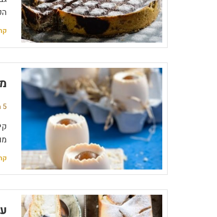
הפ
קר
מו
5 תגובות
קי
מו
קר
עו