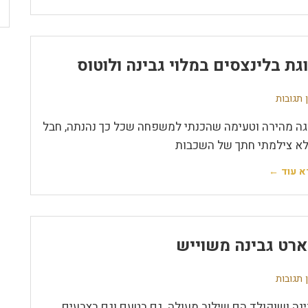
גת בלינצסים במלוי גבינה ולוטוס
 תגובות
גה מהירה וטעימה שהכנתי למשפחה שכל כך נהנתה, חבל
א צילמתי חתך של השכבות
א עוד ←
רט גבינה משוייש
 תגובות
ינה ושוקולד הם שילוב מעולה. גם בטעם וגם בצבעים.