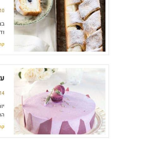
10 תגובו
בצ
וד
קר
עו
14 תגובו
יו
הח
קר