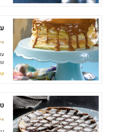
עו
אין
עו
של
קר
טא
אין
גב