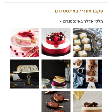
עקבו אחריי באינסטגרם
מלכי אדלר באינסטגרם >