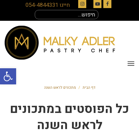
חייגו 054-4844331
Instagram
YouTube
Facebook
חיפוש
עבור:
תפריט
פתח סרגל
דף הבית
/
מתכונים לראש השנה
כל הפוסטים ב
מתכונים
לראש השנה